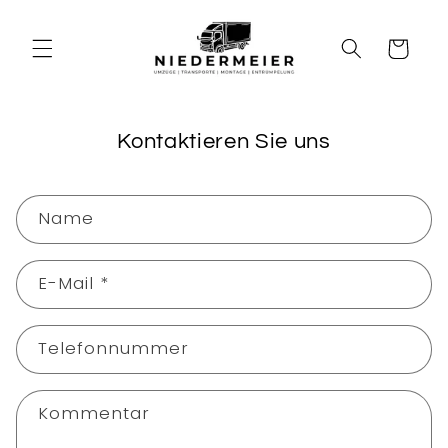
Direkt
zum
Inhalt
Warenkorb
Kontaktieren Sie uns
K
Name
o
n
E-Mail
*
t
a
k
Telefonnummer
t
f
Kommentar
o